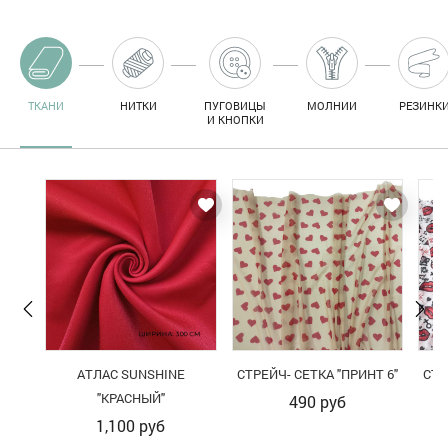
ТКАНИ
НИТКИ
ПУГОВИЦЫ
МОЛНИИ
РЕЗИНК
И КНОПКИ
АТЛАС SUNSHINE
СТРЕЙЧ- СЕТКА "ПРИНТ 6"
СТР
"КРАСНЫЙ"
490
руб
1,100
руб