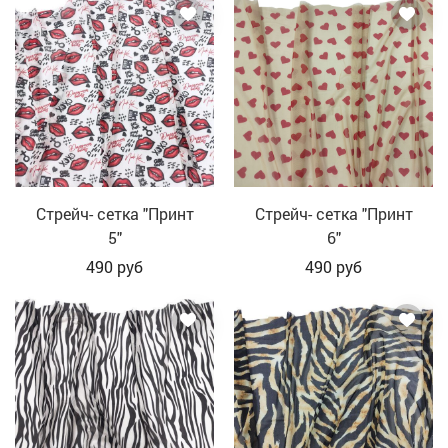
Стрейч- сетка "Принт
Стрейч- сетка "Принт
5"
6"
490
руб
490
руб