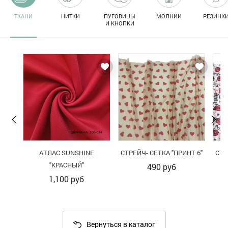
ТКАНИ
НИТКИ
ПУГОВИЦЫ
МОЛНИИ
РЕЗИНК
И КНОПКИ
АТЛАС SUNSHINE
СТРЕЙЧ- СЕТКА "ПРИНТ 6"
СТР
"КРАСНЫЙ"
490
руб
1,100
руб
Вернуться в каталог