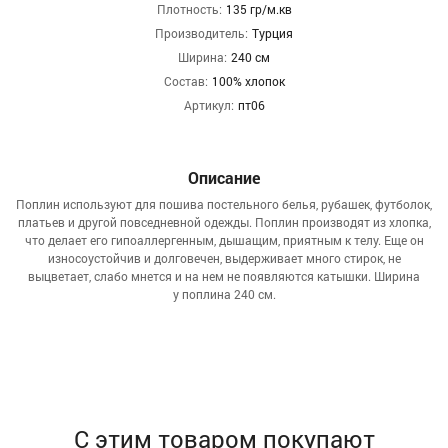
Плотность:
135 гр/м.кв
Производитель:
Турция
Ширина:
240 см
Состав:
100% хлопок
Артикул:
пт06
Описание
Поплин используют для пошива постельного белья, рубашек, футболок,
платьев и другой повседневной одежды. Поплин производят из хлопка,
что делает его гипоаллергенным, дышащим, приятным к телу. Еще он
износоустойчив и долговечен, выдерживает много стирок, не
выцветает, слабо мнется и на нем не появляются катышки. Ширина
у поплина 240 см.
С этим товаром покупают