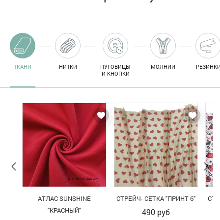
ТКАНИ
НИТКИ
ПУГОВИЦЫ
МОЛНИИ
РЕЗИНК
И КНОПКИ
АТЛАС SUNSHINE
СТРЕЙЧ- СЕТКА "ПРИНТ 6"
СТР
"КРАСНЫЙ"
490
руб