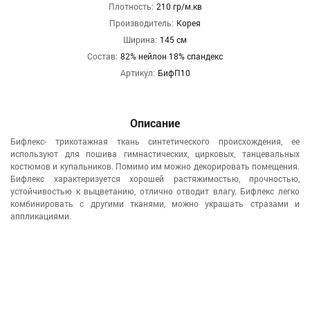
Плотность:
210 гр/м.кв
Производитель:
Корея
Ширина:
145 см
Состав:
82% нейлон 18% спандекс
Артикул:
БифП10
Описание
Бифлекс- трикотажная ткань синтетического происхождения, ее
используют для пошива гимнастических, цирковых, танцевальных
костюмов и купальников. Помимо им можно декорировать помещения.
Бифлекс характеризуется хорошей растяжимостью, прочностью,
устойчивостью к выцветанию, отлично отводит влагу. Бифлекс легко
комбинировать с другими тканями, можно украшать стразами и
аппликациями.