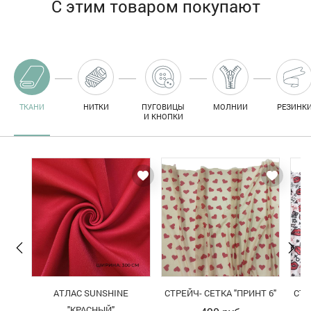
С этим товаром покупают
ТКАНИ
НИТКИ
ПУГОВИЦЫ
МОЛНИИ
РЕЗИНК
И КНОПКИ
АТЛАС SUNSHINE
СТРЕЙЧ- СЕТКА "ПРИНТ 6"
СТР
"КРАСНЫЙ"