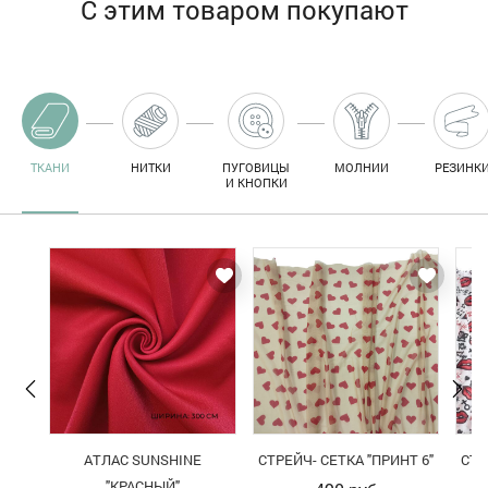
С этим товаром покупают
ТКАНИ
НИТКИ
ПУГОВИЦЫ
МОЛНИИ
РЕЗИНК
И КНОПКИ
АТЛАС SUNSHINE
СТРЕЙЧ- СЕТКА "ПРИНТ 6"
СТР
"КРАСНЫЙ"