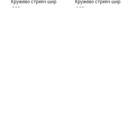
Кружево стрейч шир
Кружево стрейч шир
180 мм узор цветы
180 мм узор цветы
"Красный"
"Лиловый"
270
руб
270
руб
Кружево стрейч шир
Кружево стрейч шир
180 мм узор цветы
180 мм узор цветы
"Розовый персик"
"Сапфировый синий"
270
руб
270
руб