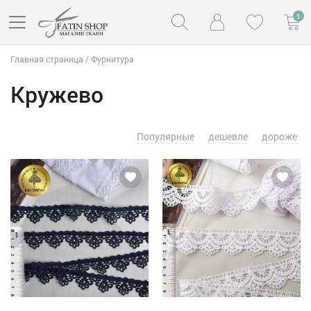
1
Главная страница
/
Фурнитура
Кружево
Популярные
дешевле
дороже