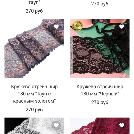
тауп"
270
руб
270
руб
Кружево стрейч шир
Кружево стрейч шир
180 мм "Тауп с
180 мм "Черный"
красным золотом"
270
руб
270
руб