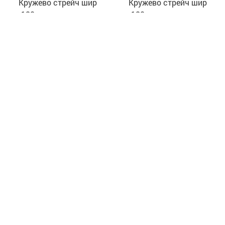
Кружево стрейч шир
Кружево стрейч шир
180 мм узор цветы
180 мм узор цветы
"Красный"
"Лиловый"
270
руб
270
руб
Кружево стрейч шир
Кружево стрейч шир
180 мм узор цветы
180 мм узор цветы
"Розовый персик"
"Сапфировый синий"
270
руб
270
руб