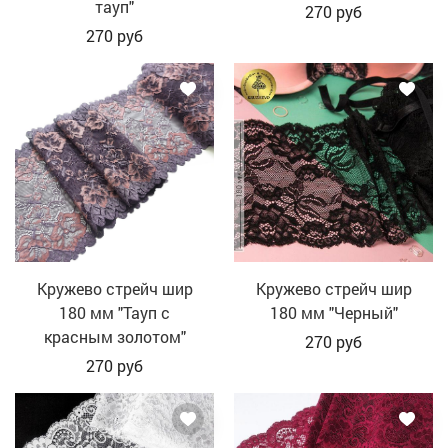
тауп"
270
руб
270
руб
Кружево стрейч шир
Кружево стрейч шир
180 мм "Тауп с
180 мм "Черный"
красным золотом"
270
руб
270
руб