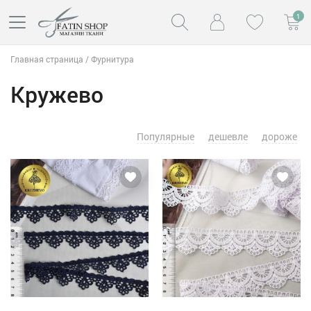
1
Главная страница
/
Фурнитура
Кружево
Популярные
дешевле
дороже